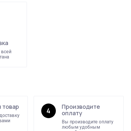
вка
 всей
тана
 товар
Производите
4
оплату
доставку
 вами
Вы производите оплату
любым удобным