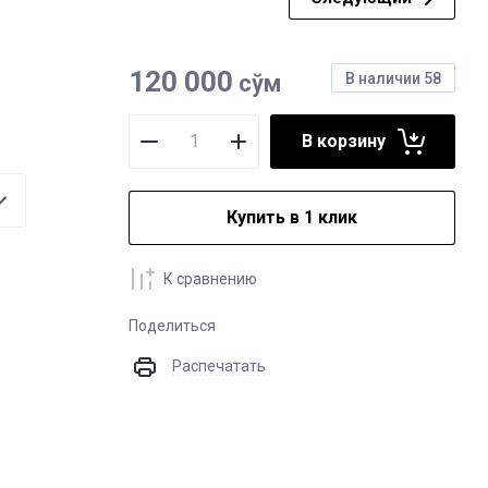
од за лицом
од за кожей лица
и для бритья
120 000
сўм
В наличии
58
сьон
льзам-сыворотка
В корзину
Купить в 1 клик
К сравнению
Поделиться
Распечатать