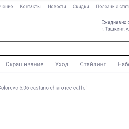
чение
Контакты
Новости
Скидки
Полезные стат
Ежедневно с 
г. Ташкент, у
Окрашивание
Уход
Стайлинг
Наб
olorevo 5.06 castano chiaro ice caffe'
Вспомогательные средства
Защита при окрашивании
Воски и Гели
Окрашивание
Для окрашивания
То
Ср
М
Л
Краски для волос
Лосьоны
Сухие шампуни
Термозащита
Бигуди
Пр
Те
С
в
Окислители
Временная краска для волос
Ботокс
Линия укладочных средств
Ср
М
Стайлинг
Сре