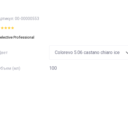
Кератин
Ух
Лаки
Ух
Гел
Уход после осветления
Гели
ртикул:
00-00000553
Ло
Воски
Пилинг
Ба
elective Professional
Цвет
100
бъем (мл)