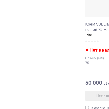
Крем SUBLIM
ногтей 75 мл
Tahe
❌ Нет в на
Объем (мл)
75
50 000
сў
Нет в н
К сравнен