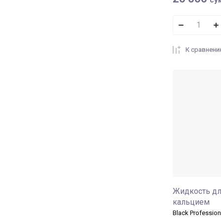
К сравнен
Жидкость для
кальцием
Black Profession