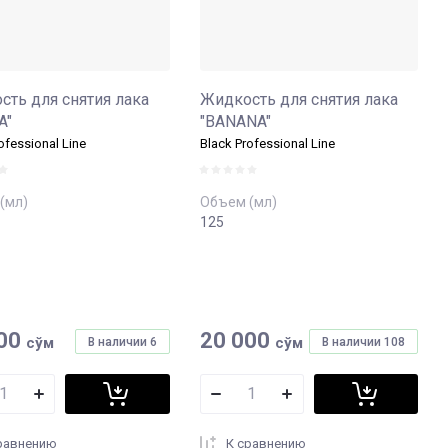
сть для снятия лака
Жидкость для снятия лака
A"
"BANANA"
ofessional Line
Black Professional Line
(мл)
Объем (мл)
125
00
20 000
сўм
сўм
В наличии
6
В наличии
108
равнению
К сравнению