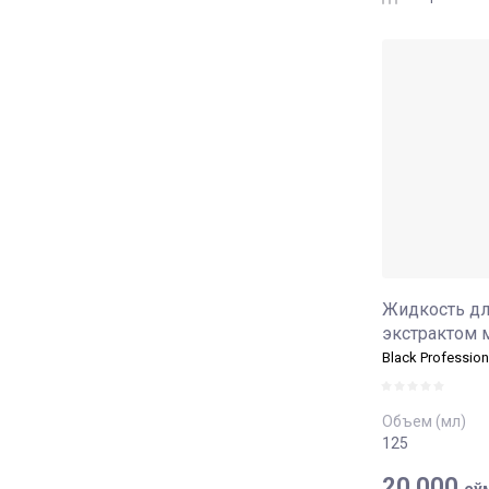
Жидкость для
экстрактом 
Black Profession
Объем (мл)
125
20 000
сў