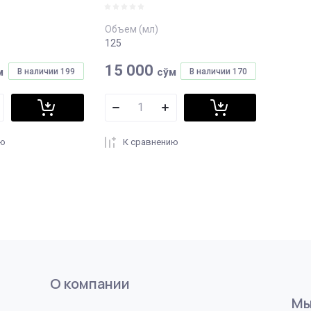
Объем (мл)
125
15 000
м
сўм
В наличии
199
В наличии
170
ию
К сравнению
О компании
Мы