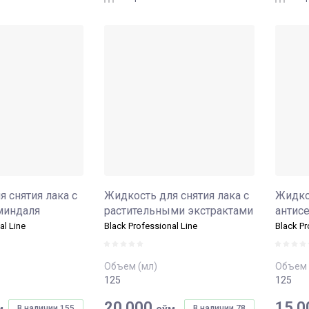
 снятия лака с
Жидкость для снятия лака с
Жидкос
миндаля
растительными экстрактами
антис
al Line
Black Professional Line
Black Pr
Объем (мл)
Объем 
125
125
20 000
15 0
м
сўм
В наличии
155
В наличии
78