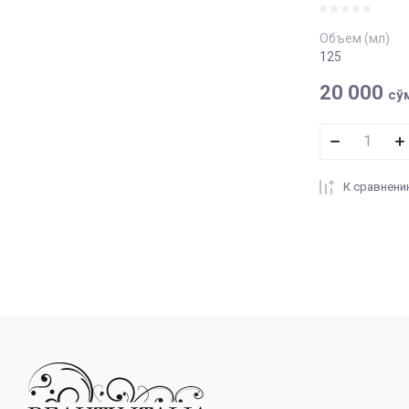
Объем (мл)
125
20 000
сў
К сравнен