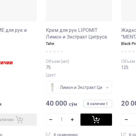
E для рук и
Крем для рук LIPOMIT
Жидко
Лимон и Экстракт Цитруса
"MENT
Tahe
Black Pr
Объем (мл)
Объем 
личии
75
125
Цвет
Лимон и Экстракт Цитруса
40 000
20 0
м
сўм
В наличии
1
аличии
ию
К сравнению
К с