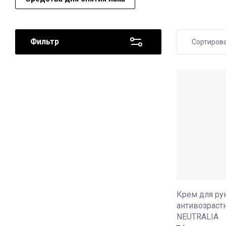
Спреи
Лосьоны
Масла
Фильтр
Сортиров
Лосьоны
Цена
Цена
Назв
Назв
Крем для ру
антивозраст
NEUTRALIA