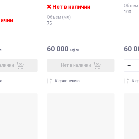
Объем 
❌ Нет в наличии
100
Объем (мл)
личии
75
60 000
60 0
м
сўм
аличии
Нет в наличии
ию
К сравнению
К с