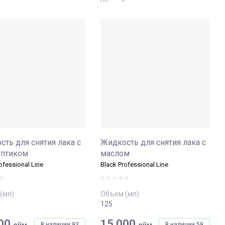
ть для снятия лака с
Жидкость для снятия лака с
ептиком
маслом
ofessional Line
Black Professional Line
(мл)
Объем (мл)
125
00
15 000
сўм
сўм
В наличии
93
В наличии
59