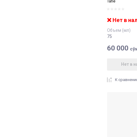
Tahe
❌ Нет в на
Объем (мл)
75
60 000
сў
Нет в н
К сравнен