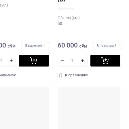
Tahe
(мл)
Объем (мл)
50
00
60 000
сўм
сўм
В наличии
1
В наличии
4
равнению
К сравнению