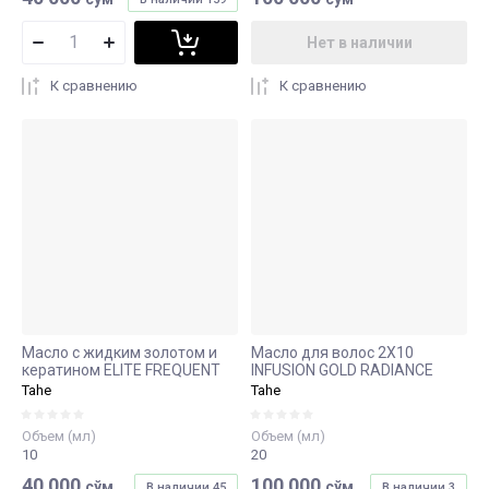
Нет в наличии
К сравнению
К сравнению
Масло с жидким золотом и
Масло для волос 2Х10
кератином ELITE FREQUENT
INFUSION GOLD RADIANCE
Tahe
Tahe
Объем (мл)
Объем (мл)
10
20
40 000
100 000
сўм
сўм
В наличии
45
В наличии
3