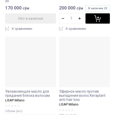
30
170 000
200 000
сўм
сўм
В наличии
22
Нет в наличии
К сравнению
К сравнению
Увлажняющее масло для
Эфирное масло против
придания блеска волосам
выпадения волос Keraplant
anti-hair loss
LISAP Milano
LISAP Milano
Объем (мл)