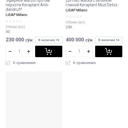
Эфирное масло против
Детокс маска с зеленой
перхоти Keraplant Anti-
глиной Keraplant Mud Detox
dandruff
LISAP Milano
LISAP Milano
Объем (мл)
Объем (мл)
250
30
230 000
400 000
сўм
сўм
В наличии
10
В наличии
14
К сравнению
К сравнению