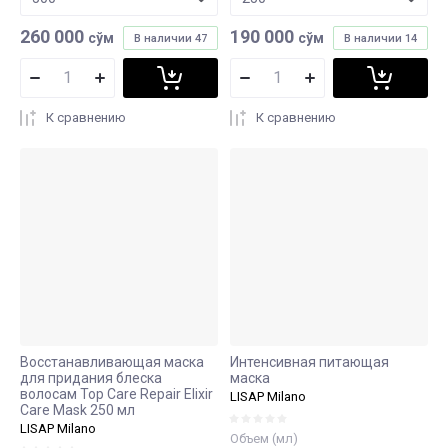
260 000
190 000
сўм
сўм
В наличии
47
В наличии
14
К сравнению
К сравнению
Восстанавливающая маска
Интенсивная питающая
для придания блеска
маска
волосам Top Care Repair Elixir
LISAP Milano
Care Mask 250 мл
LISAP Milano
Объем (мл)