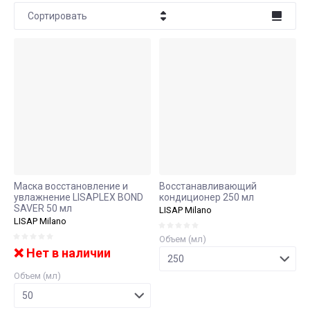
Уход за
Защита при
Средства для
Окислители
Сортировать
лицом
окрашивании
рук
Цена - убывание
Гели для бритья
Сухие
Средства для снятия
Цена - возрастание
Лосьон
лака
шампуни
Название - Я-А
Бальзам-сыворотка
Уход за
Ботокс
кожей лица
Название - А-Я
Маска восстановление и
Восстанавливающий
увлажнение LISAPLEX BOND
кондиционер 250 мл
SAVER 50 мл
LISAP Milano
LISAP Milano
Объем (мл)
❌ Нет в наличии
Объем (мл)