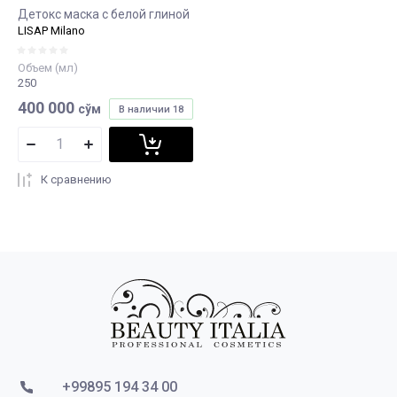
Детокс маска с белой глиной
LISAP Milano
Объем (мл)
250
400 000
сўм
В наличии
18
К сравнению
+99895 194 34 00