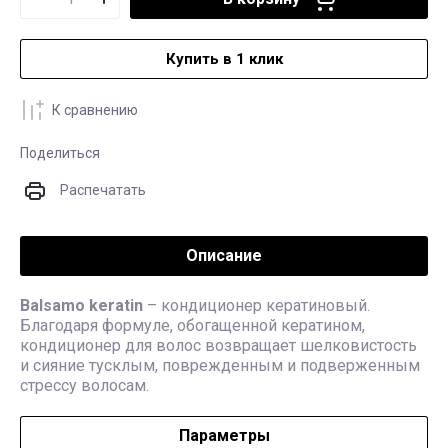
Купить в 1 клик
К сравнению
Поделиться
Распечатать
Описание
Balsamo keratin
– кондиционер кератиновый.
Благодаря формуле, обогащенной кератином,
кондиционер для волос возвращает шелковистость
и сияние тусклым, поврежденным и подверженным
стрессу волосам.
Параметры